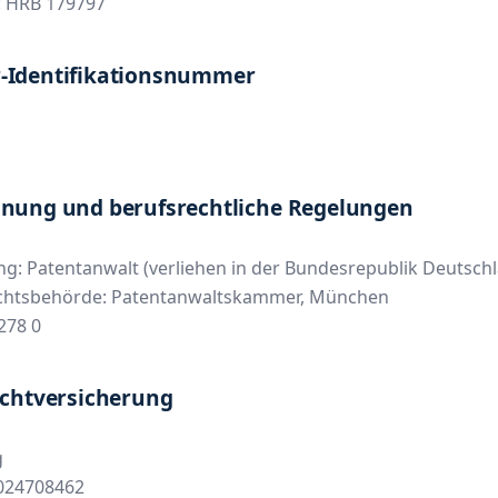
 HRB 179797
-Identifikationsnummer
hnung und berufsrechtliche Regelungen
g: Patentanwalt (verliehen in der Bundesrepublik Deutsch
ichtsbehörde: Patentanwaltskammer, München
2278 0
ichtversicherung
g
5024708462