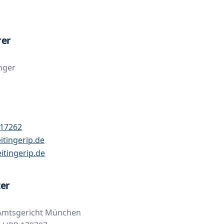
rer
nger
117262
itingerip.de
tingerip.de
er
 Amtsgericht München