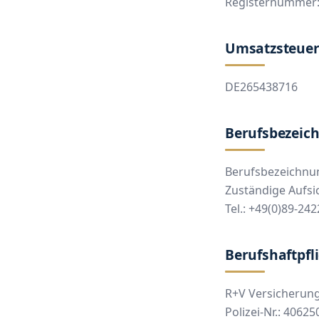
Registernummer:
Umsatzsteuer
DE265438716
Berufsbezeic
Berufsbezeichnun
Zuständige Aufs
Tel.: +49(0)89-24
Berufshaftpfl
R+V Versicherun
Polizei-Nr.: 4062