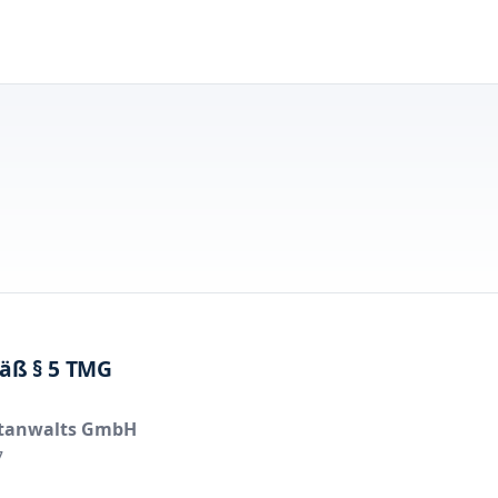
äß § 5 TMG
ntanwalts GmbH
7